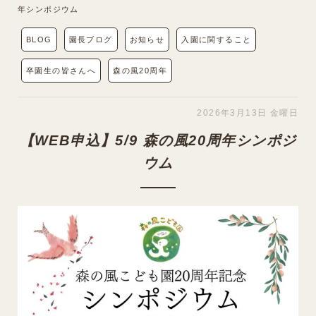
年シンポジウム
BLOG
園長ブログ
お知らせ
入園に関すること
卒園生の皆さんへ
森の風20周年
2026年3月13日 金曜日
【WEB申込】5/9 森の風20周年シンポジ
ウム