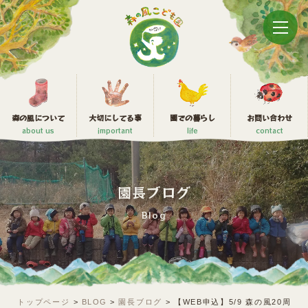
森の風について
大切にしてる事
園での暮らし
お問い合わせ
about us
important
life
contact
園長ブログ
Blog
トップページ
>
BLOG
>
園長ブログ
>
【WEB申込】5/9 森の風20周