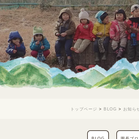
トップページ
BLOG
お知ら
>
>
BLOG
園長ブロ