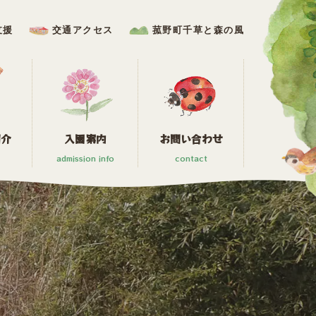
支援
交通アクセス
菰野町千草と森の風
紹介
入園案内
お問い合わせ
admission info
contact