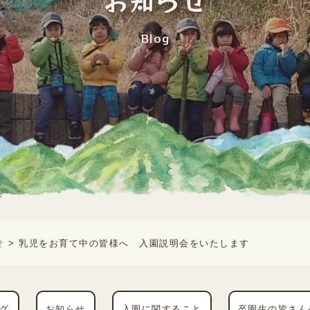
お知らせ
Blog
せ
乳児をお育て中の皆様へ 入園説明会をいたします
>
グ
お知らせ
入園に関すること
卒園生の皆さん