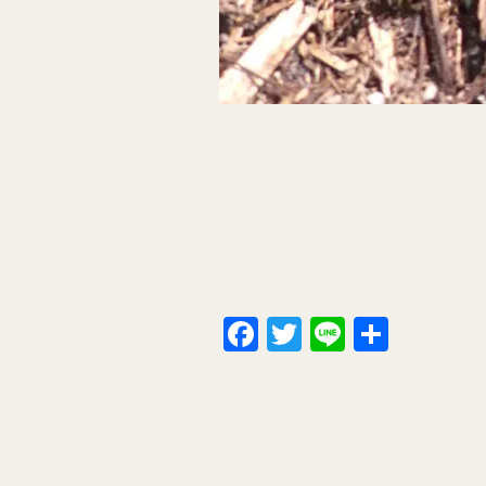
Facebook
Twitter
Line
共
有