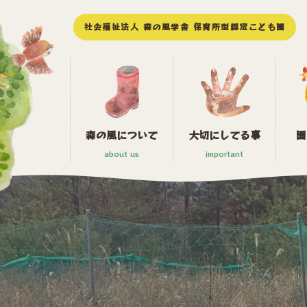
社会福祉法人 森の風学舎 保育所型認定こども園
森の風について
大切にしてる事
園
about us
important