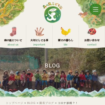
森の風について
大切にしてる事
園での暮らし
お問い合わせ
about us
important
life
contact
BLOG
Blog
トップページ
>
BLOG
>
園長ブログ
>
コロナ妖精？！