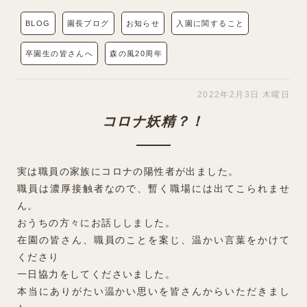
BLOG
園長ブログ
お知らせ
入園に関すること
卒園生の皆さんへ
森の風20周年
2022年2月3日 木曜日
コロナ妖精？！
実は職員の家族にコロナの陽性者が出ました。
職員は濃厚接触者なので、暫く職場には出てこられませ
ん。
おうちの方々にお話ししました。
在園の皆さん、職員のことを案じ、温かい言葉をかけて
くださり
一日協力をしてくださいました。
本当にありがたい温かい思いを皆さんからいただきまし