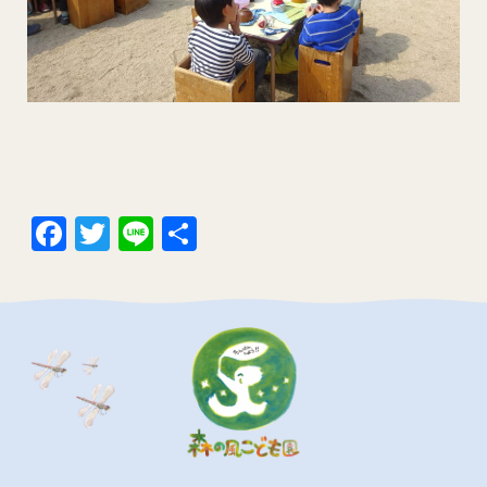
Facebook
Twitter
Line
共
有