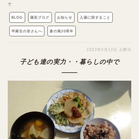
で
BLOG
園長ブログ
お知らせ
入園に関すること
卒園生の皆さんへ
森の風20周年
2022年3月12日 土曜日
子ども達の実力・・暮らしの中で