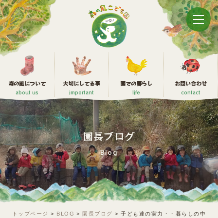
森の風について
大切にしてる事
園での暮らし
お問い合わせ
about us
important
life
contact
園長ブログ
Blog
トップページ
>
BLOG
>
園長ブログ
>
子ども達の実力・・暮らしの中